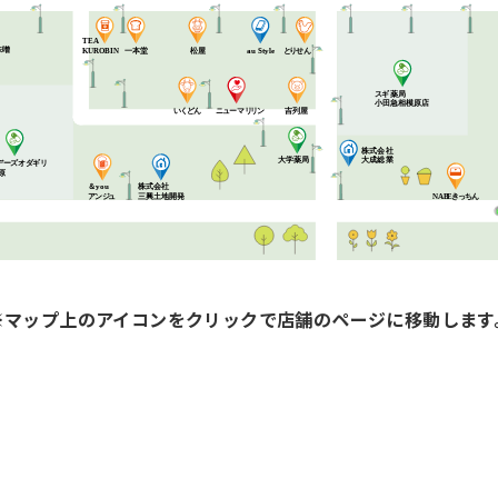
TEA
味噌
一本堂
松屋
と
り
せ
ん
au Style
KUROBIN
ギ薬局
ス
小田急相模原店
吉列屋
い
く
ど
ん
ニ
ュ
ー
マ
リ
リ
ン
株式会社
大成総業
大学薬局
ギリ
デ
ー
ズ
オ
ダ
原
株式会社
＆you
三興土地開発
NAB
E
き
っ
ち
ん
ア
ン
ジ
ュ
※マップ上のアイコンをクリックで店舗のページに移動します