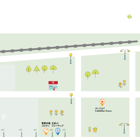
エ
ン
ジ
ョ
イ
Cafe&Bar Enjoy
青果市場
文具の
プ
コ
ウナ
ン
ス
リ
ー
ア
ッ