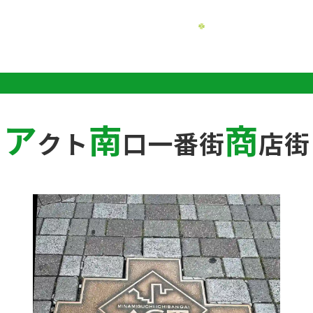
ア
南
商
クト
口一番街
店街