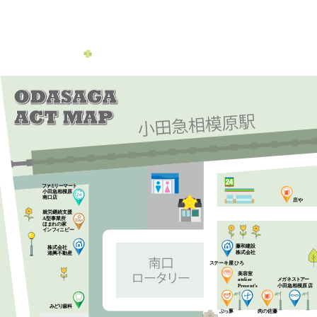
フ
ァ
ミ
リ
ー
マ
ー
ト
小田急相模原
南口店
庄や
就労継続支援
A型事業所
れの家
ほま
イ
ン
フ
ィ
ニ
ピ
ー
藤和建設
株式会社
株式会社
湘興不動産
ス
テ
ー
キ
屋
ひ
ろ
美容室
メ
ガ
ネ
ス
ト
ア
ー
atelier
小田急相模原店
Present’s
歯科
み
ど
り
肉の佐藤
ぶ
っ
豚