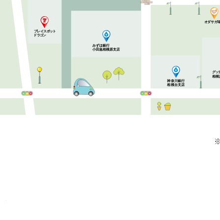
ガ
オ
ダ
サ
プ
レ
イ
ス
ポ
ッ
ト
ド
ラ
ゴ
ン
みずほ銀行
小田急相模原支店
グ
ッ
相模
神奈川銀行
相模台支店