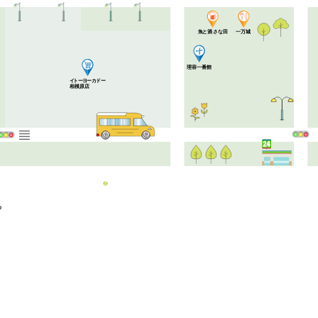
酒
一万城
魚と
さ
な田
理容一番館
イ
ト
ー
ヨ
ー
カ
ド
ー
相模原店
。
お問い合せ