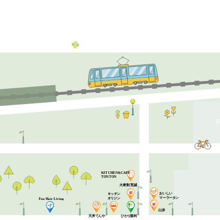
KITCHEN&CAFE
TONTON
大衆割烹誠
お
い
し
い
キ
ッ
チ
ン
マ
ーラー
タ
ン
オリ
ジ
ン
Fuu Hair Living
山渉
丼
天
て
ん
や
ひ
かり
眼科